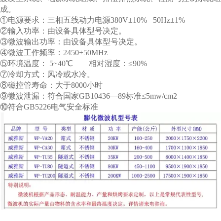
成。
①电源要求：三相五线动力电源380V±10% 50Hz±1%
②输入功率：由设备具体型号决定。
③微波输出功率：由设备具体型号决定。
④微波工作频率：2450±50MHz
⑤环境温度： 5~40℃ 相对湿度：≤90%
⑦冷却方式：风冷或水冷。
⑧磁控管寿命：大于8000小时
⑨微波泄漏：符合国家GB10436—89标准≤5mw/cm2
⑩符合GB5226电气安全标准