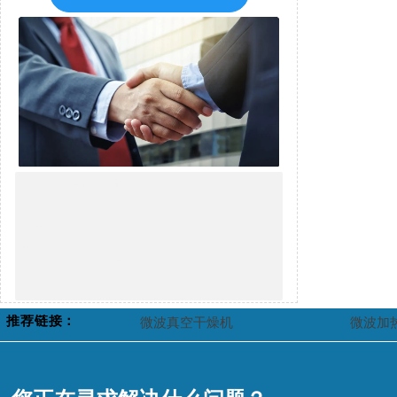
广州威雅斯微波设备有限公司
电话：020-8939 0339
手机：158-1718 8338
传真：020-3673 7800
地址：广州市白云区龙归街道
南岭南业三横路6号
推荐链接：
微波真空干燥机
微波加