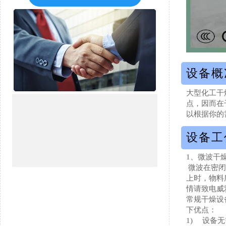
设备概
大型化工干
广州威雅斯微波设备有限公司
点，因而在
电话：020-8939 0339
以根据你的
手机：158-1718 8338
设备工
传真：020-3673 7800
地址：广州市白云区龙归街道
1、微波干
南岭南业三横路6号
微波在密闭
上时，物料
情请致电威
常规干燥设
下优点：
1)
设备无