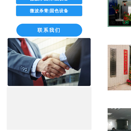
微波杀青|固色设备
联系我们
广州威雅斯微波设备有限公司
电话：020-8939 0339
手机：158-1718 8338
传真：020-3673 7800
地址：广州市白云区龙归街道
南岭南业三横路6号