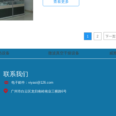
查看更多
1
2
下一页
热设备
微波真空干燥设备
威
联系我们

电子邮件：viyasi@126.com

广州市白云区龙归南岭南业三横路6号